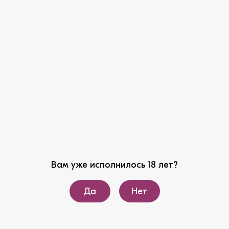
Вам уже исполнилось 18 лет?
фессиональная команда департамента состоит из вы
ты в крупных российских компаниях. Они обладают эк
Да
Нет
ы уже приступили к глубокому анализу текущей ситуац
ий по повышению производительности, оптимизации би